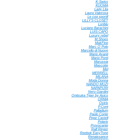
K-Swiss
•
KUOMA
•
Lady Lita
•
Laura Valorosa
•
Le coq sportif
•
LILLY'S CLOSET
•
Loriblu
•
Luciano Barachini
•
LUIS CAPO
•
Luxury rebel
•
M.Shoes
•
MakFine
•
Marc O`Polo
•
Marcello di Nuove
•
Mario Avanti
•
Mario Ponti
•
Marussia
•
Mascotte
•
Mel
•
MERRELL
•
MILANA
•
Moda Donna
•
NANDO MUZI
•
NAPAPIJRI
•
Nero Giardini
•
Onitsuka Tiger by Asics
•
ORMA
•
Osiris
•
P.Cont
•
Palladium
•
Paolo Conte
•
Pepe Castell
•
Polaris
•
Provocante
•
Ralf Ringer
•
Reebok EasyTone
•
Renaissance
•