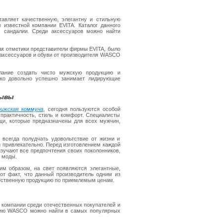
тавляет качественную, элегантну и стильную
 известной компании EVITA. Каталог данного
, сандалии. Среди аксессуаров можно найти
как отметики представители фирмы EVITA, было
 аксессуаров и обуви от производителя WASCO
лание создать чисто мужскую продукцию и
ско довольно успешно занимает лидирующие
зывы
ижская коммуна
, сегодня пользуются особой
 практичность, стиль и комфорт. Специалисты
щи, которые предназначены для всех мужчин,
всегда полудчать удовольтствие от жизни и
и привлекательно. Перед изготовлением каждой
зучают все предпочтения своих поколонников,
й моды.
им образом, на свет появляются элегантные,
от факт, что данный производитель одним из
чественную продукцию по приемлемым ценам.
й компании среди отечественных покупателей и
кцию WASCO можно найти в самых популярных