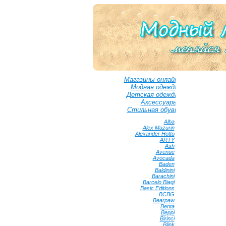
Магазины онлайн
Модная одежда
Детская одежда
Аксессуары
Стильная обувь
Alba
•
Alex Mazurin
•
Alexander Hotto
•
ARTY
•
Ash
•
Avenue
•
Avocada
•
Baden
•
Baldinini
•
Barachini
•
Barcelo Biagi
•
Basic Editions
•
BCBG
•
Bearpaw
•
Benta
•
Beppi
•
Birinci
•
Blink
•