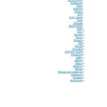
RESSONNY
•
Riddlestep
•
Rider
•
Ridlstep
•
Riviera
•
SHY
•
Si by Sinela
•
Sinta
•
Skandia
•
SKECHERS
•
SMIL
•
Spur
•
Svetski
•
Tacco
•
Tamaris
•
TBS
•
Teenidi
•
Tervolina
•
UNITED NUDE
•
Vagabond
•
Valley
•
Villador
•
Vitacci
•
WASCO
•
Wilmar
•
Парижская коммуна
•
Алфавит
•
Башмаг
•
Антилопа
•