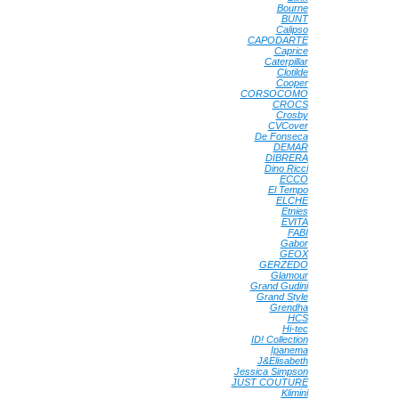
Bourne
•
BUNT
•
Calipso
•
CAPODARTE
•
Caprice
•
Caterpillar
•
Clotilde
•
Cooper
•
CORSOCOMO
•
CROCS
•
Crosby
•
CVCover
•
De Fonseca
•
DEMAR
•
DIBRERA
•
Dino Ricci
•
ECCO
•
El Tempo
•
ELCHE
•
Etnies
•
EVITA
•
FABI
•
Gabor
•
GEOX
•
GERZEDO
•
Glamour
•
Grand Gudini
•
Grand Style
•
Grendha
•
HCS
•
Hi-tec
•
ID! Collection
•
Ipanema
•
J&Elisabeth
•
Jessica Simpson
•
JUST COUTURE
•
Klimini
•