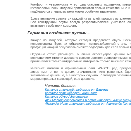
Комфорт и уверенность – вот два основных ощущения, кото
изготовлении всех моделей применяются только качественыне и
подбираются специалистами марки особенно тщательно.
Здесь внимание уделяется каждой из деталей, каждому из элемент
Все конструкции обуви всегда разрабатываются учитывая ан
вызывает удобство и комфорт.
Гармония созданная руками…
Каждая из моделей, которые сегодня предлагает обувь Вас
неповоторима. Всех их объединяет непревзойденный стиль, че
продукции каждый покупатель сможет подобрать для себя только т
Отдельно стоит упомянуть о линии аксессуаров данной м
воплощением стиля и довольно высоко ценятся современными пре
применяются только натуральные материалы только высшего каче
Интернет магазин и официальный сайт WASCO рад предло
ассортименте, но по ценам, значительно ниже рыночных. Зд
значительно дешевше, а в некторых случаях, благодаря различн
модели прошлых коллекций, еще дешевле.
Читать больше:
Каталог стильной продукции от Башмаг
Каталог детской обуви Антилопа
Каталог обуви Alba отзывы
Alex Mazurin современная и стильная обувь Алекс Мазу
Alexander Hotto стильная продукция от Александр Хот