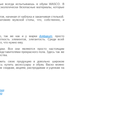
рые всегда испытываешь в обуви WASCO. В
 экологически безопасные материалы, которые
ов, начиная от каблука и заканчивая стелькой.
атомию мужской стопы, что, собственно, и
ко, так же как и у марки
Алфавит
, просто
ткость элементов, элегантость. Среди всей
о, что нужно ему.
арки. Все они являются просто настоящим
дставителями прекрасного пола. Здесь так же
ства.
жить свою продукцию в довольно широком
есь купить аксессуары и обувь Васко можно
ым скидкам, акциям, распродажам и уценкам на
рин
то