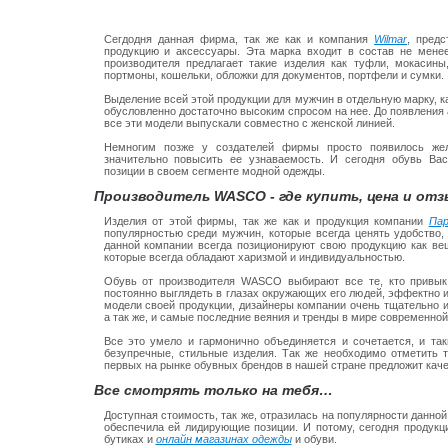
Сегдодня данная фирма, так же как и компания
Wilmar
, предс
продукцию и аксессуары. Эта марка входит в состав не менее
производителя предлагает такие изделия как туфли, мокасины
портмоны, кошельки, обложки для документов, портфели и сумки.
Выделение всей этой продукции для мужчин в отдельную марку, 
обусловленно достаточно высоким спросом на нее. До появления
все эти модели выпускали совместно с женской линией.
Немногим позже у создателей фирмы просто появилось же
значительно повысить ее узнаваемость. И сегодня обувь Ва
позиции в своем сегменте модной одежды.
Производитель WASCO - где купить, цена и от
Изделия от этой фирмы, так же как и продукция компании
Пар
популярностью среди мужчин, которые всегда ценять удобство,
данной компании всегда позиционируют свою продукцию как ве
которые всегда обладают харизмой и индивидуальностью.
Обувь от производителя WASCO выбирают все те, кто привык 
постоянно выглядеть в глазах окружающих его людей, эффектно 
модели своей продукции, дизайнеры компании очень тщательно и
а так же, и самые последние веяния и тренды в мире современно
Все это умело и гармонично объединяется и сочетается, и так
безупречные, стильные изделия. Так же необходимо отметить т
первых на рынке обувных брендов в нашей стране предложит ка
Все смотрять только на тебя…
Доступная стоимость, так же, отразилась на популярности данно
обеспечила ей лидирующие позиции. И потому, сегодня проду
бутиках и
онлайн магазинах одежды
и обуви.