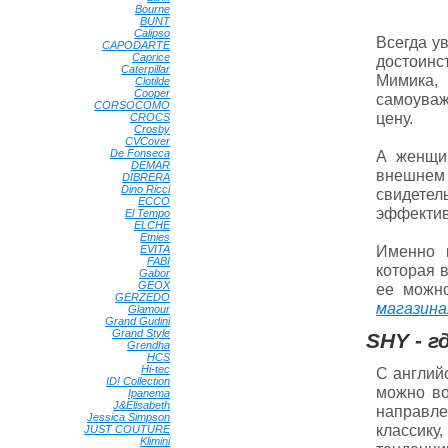
Bourne
•
BUNT
•
Calipso
•
Всегда у
CAPODARTE
•
Caprice
•
достоинс
Caterpillar
•
Мимика, 
Clotilde
•
Cooper
•
самоуваж
CORSOCOMO
•
цену.
CROCS
•
Crosby
•
CVCover
•
De Fonseca
•
А женщин
DEMAR
•
внешнем
DIBRERA
•
Dino Ricci
•
свидетел
ECCO
•
эффектив
El Tempo
•
ELCHE
•
Etnies
•
Именно 
EVITA
•
FABI
•
которая 
Gabor
•
GEOX
•
ее можно
GERZEDO
•
магазина
Glamour
•
Grand Gudini
•
Grand Style
•
SHY - г
Grendha
•
HCS
•
Hi-tec
•
С англий
ID! Collection
•
можно во
Ipanema
•
J&Elisabeth
•
направле
Jessica Simpson
•
классику
JUST COUTURE
•
Klimini
•