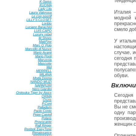
тенденци
K-Swiss
•
KUOMA
•
Lady Lita
•
Италия –
Laura Valorosa
•
Le coq sportif
•
модной 
LILLY'S CLOSET
•
прекрасн
Loriblu
•
Luciano Barachini
•
смело доб
LUIS CAPO
•
Luxury rebel
•
M.Shoes
•
У италья
MakFine
•
Marc O`Polo
•
настоящи
Marcello di Nuove
•
случае, 
Mario Avanti
•
Mario Ponti
•
сегодня 
Marussia
•
предста
Mascotte
•
Mel
•
полусапо
MERRELL
•
MILANA
•
обуви.
Moda Donna
•
NANDO MUZI
•
Включи
NAPAPIJRI
•
Nero Giardini
•
Onitsuka Tiger by Asics
•
Сегодня
ORMA
•
Osiris
•
представ
P.Cont
•
Вы не см
Palladium
•
Paolo Conte
•
одну пар
Pepe Castell
•
произво
Polaris
•
Provocante
•
женщин с
Ralf Ringer
•
Reebok EasyTone
•
Renaissance
•
Отличите