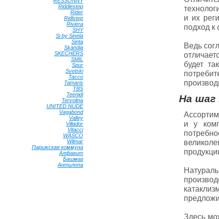
RESSONNY
•
Riddlestep
•
технолог
Rider
•
и их рег
Ridlstep
•
Riviera
•
подход к 
SHY
•
Si by Sinela
•
Sinta
•
Ведь сог
Skandia
•
SKECHERS
•
отличает
SMIL
•
будет та
Spur
•
Svetski
•
потребит
Tacco
•
производ
Tamaris
•
TBS
•
Teenidi
•
На шаг
Tervolina
•
UNITED NUDE
•
Vagabond
•
Ассортим
Valley
•
и у ко
Villador
•
Vitacci
•
потребно
WASCO
•
великол
Wilmar
•
Парижская коммуна
•
продукци
Алфавит
•
Башмаг
•
Антилопа
•
Натурал
производ
катакли
предложи
Здесь мо