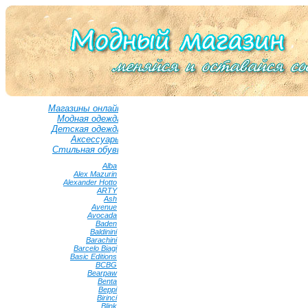
Магазины онлайн
Модная одежда
Детская одежда
Аксессуары
Стильная обувь
Alba
•
Alex Mazurin
•
Alexander Hotto
•
ARTY
•
Ash
•
Avenue
•
Avocada
•
Baden
•
Baldinini
•
Barachini
•
Barcelo Biagi
•
Basic Editions
•
BCBG
•
Bearpaw
•
Benta
•
Beppi
•
Birinci
•
Blink
•