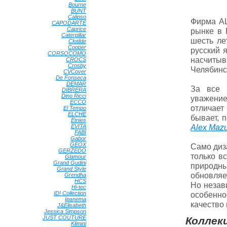
Bourne
•
BUNT
•
Calipso
•
Фирма AL
CAPODARTE
•
Caprice
•
рынке в 
Caterpillar
•
шесть ле
Clotilde
•
Cooper
•
русский 
CORSOCOMO
•
насчитыв
CROCS
•
Crosby
•
Челябинс
CVCover
•
De Fonseca
•
DEMAR
•
За все 
DIBRERA
•
Dino Ricci
•
уважение
ECCO
•
отличает
El Tempo
•
ELCHE
•
бывает, 
Etnies
•
Alex Mazu
EVITA
•
FABI
•
Gabor
•
GEOX
•
Само диз
GERZEDO
•
только в
Glamour
•
Grand Gudini
•
природны
Grand Style
•
обновляет
Grendha
•
HCS
•
Но незав
Hi-tec
•
ID! Collection
•
особенн
Ipanema
•
качество 
J&Elisabeth
•
Jessica Simpson
•
JUST COUTURE
•
Коллек
Klimini
•