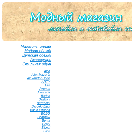
Магазины онлайн
Модная одежда
Детская одежда
Аксессуары
Стильная обувь
Alba
•
Alex Mazurin
•
Alexander Hotto
•
ARTY
•
Ash
•
Avenue
•
Avocada
•
Baden
•
Baldinini
•
Barachini
•
Barcelo Biagi
•
Basic Editions
•
BCBG
•
Bearpaw
•
Benta
•
Beppi
•
Birinci
•
Blink
•