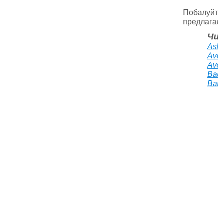
Побалуй
предлагае
Ч
As
Av
Av
Ba
Ba