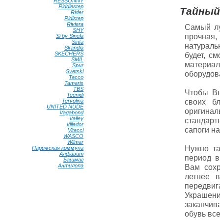
RESSONNY
•
Riddlestep
•
Тайный
Rider
•
Ridlstep
•
Riviera
•
Самый лу
SHY
•
прочная,
Si by Sinela
•
Sinta
•
натураль
Skandia
•
SKECHERS
•
будет, с
SMIL
•
материа
Spur
•
Svetski
•
оборудова
Tacco
•
Tamaris
•
TBS
•
Чтобы Вы
Teenidi
•
своих б
Tervolina
•
UNITED NUDE
•
оригинал
Vagabond
•
Valley
•
стандарт
Villador
•
сапоги на
Vitacci
•
WASCO
•
Wilmar
•
Нужно та
Парижская коммуна
•
Алфавит
•
период в
Башмаг
•
Антилопа
•
Вам сохр
летнее 
передвиг
Украшен
заканчив
обувь вс