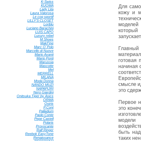
K-Swiss
•
KUOMA
•
Для само
Lady Lita
•
кожу и м
Laura Valorosa
•
Le coq sportif
•
техничес
LILLY'S CLOSET
•
моделей 
Loriblu
•
Luciano Barachini
•
который 
LUIS CAPO
•
запускае
Luxury rebel
•
M.Shoes
•
MakFine
•
Marc O`Polo
•
Главный 
Marcello di Nuove
•
материал
Mario Avanti
•
Mario Ponti
•
готовая 
Marussia
•
начиная 
Mascotte
•
Mel
•
соответс
MERRELL
•
MILANA
•
Европейс
Moda Donna
•
смысле ид
NANDO MUZI
•
NAPAPIJRI
•
это сдер
Nero Giardini
•
Onitsuka Tiger by Asics
•
ORMA
•
Первое н
Osiris
•
это коне
P.Cont
•
Palladium
•
изготовле
Paolo Conte
•
Pepe Castell
•
модели 
Polaris
•
воздейст
Provocante
•
Ralf Ringer
•
быть над
Reebok EasyTone
•
таких нен
Renaissance
•