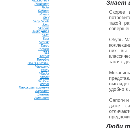
RESSONNY
•
Знает 
Riddlestep
•
Rider
•
Ridlstep
•
Скорее в
Riviera
•
потребит
SHY
•
Si by Sinela
•
такой р
Sinta
•
совершен
Skandia
•
SKECHERS
•
SMIL
•
Spur
•
Обувь Ma
Svetski
•
коллекци
Tacco
•
Tamaris
•
них вы 
TBS
•
классиче
Teenidi
•
Tervolina
•
так и с 
UNITED NUDE
•
Vagabond
•
Valley
•
Мокасины
Villador
•
Vitacci
•
представ
WASCO
•
выглядет 
Wilmar
•
Парижская коммуна
•
удобно в
Алфавит
•
Башмаг
•
Антилопа
•
Сапоги и
даже са
отличают
предпочи
Люби т