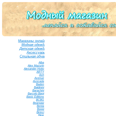
Магазины онлайн
Модная одежда
Детская одежда
Аксессуары
Стильная обувь
Alba
•
Alex Mazurin
•
Alexander Hotto
•
ARTY
•
Ash
•
Avenue
•
Avocada
•
Baden
•
Baldinini
•
Barachini
•
Barcelo Biagi
•
Basic Editions
•
BCBG
•
Bearpaw
•
Benta
•
Beppi
•
Birinci
•
Blink
•