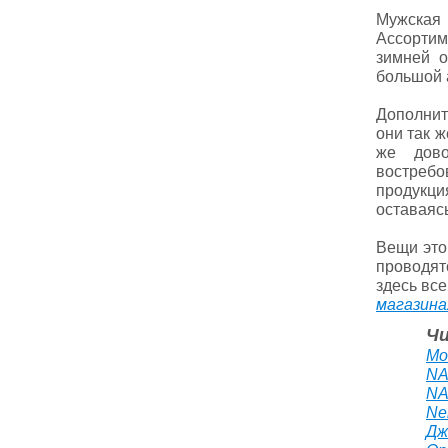
Мужская 
Ассортим
зимней 
большой 
Дополнить
они так ж
же дово
востребо
продукци
оставаясь
Вещи это
проводят
здесь вс
магазина
Ч
Mo
NA
NA
Ne
Дж