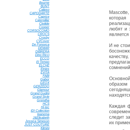
Bourne
•
BUNT
•
Calipso
•
Mascotte
CAPODARTE
•
Caprice
•
которая
Caterpillar
•
реализац
Clotilde
•
Cooper
•
любят и 
CORSOCOMO
•
является 
CROCS
•
Crosby
•
CVCover
•
De Fonseca
•
И не стои
DEMAR
•
босоножк
DIBRERA
•
Dino Ricci
•
качеству,
ECCO
•
предлаг
El Tempo
•
ELCHE
•
сомнений
Etnies
•
EVITA
•
FABI
•
Основной
Gabor
•
GEOX
•
образом
GERZEDO
•
сегодня
Glamour
•
Grand Gudini
•
находятся
Grand Style
•
Grendha
•
HCS
•
Каждая ф
Hi-tec
•
ID! Collection
•
современ
Ipanema
•
следит з
J&Elisabeth
•
Jessica Simpson
•
их примен
JUST COUTURE
•
Klimini
•