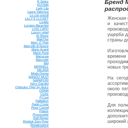
Бренд M
K-Swiss
•
KUOMA
•
распро
Lady Lita
•
Laura Valorosa
•
Le coq sportif
•
Женская 
LILLY'S CLOSET
•
Loriblu
•
и качес
Luciano Barachini
•
производ
LUIS CAPO
•
Luxury rebel
•
ущерба д
M.Shoes
•
страны д
MakFine
•
Marc O`Polo
•
Marcello di Nuove
•
Mario Avanti
•
Изготовл
Mario Ponti
•
времени 
Marussia
•
Mascotte
•
проходим
Mel
•
новых тр
MERRELL
•
MILANA
•
Moda Donna
•
NANDO MUZI
•
На сего
NAPAPIJRI
•
ассортим
Nero Giardini
•
Onitsuka Tiger by Asics
•
около пя
ORMA
•
производи
Osiris
•
P.Cont
•
Palladium
•
Для полн
Paolo Conte
•
Pepe Castell
•
коллекц
Polaris
•
Provocante
•
дополнит
Ralf Ringer
•
широкий 
Reebok EasyTone
•
Renaissance
•