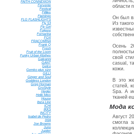
личность
FAITH CONNEXION
•
Fervente
•
области 
Festival
•
Fifilles
•
Flamingo
•
Он был в
FLG FLASHLIGHTS
•
Из таког
Fly 53
•
Fly Girl
•
известны
Folgore
•
собственн
Fornarina
•
FOX
•
FRACOMINA
•
Frank Q
•
Осень 2
Fresh
•
полность
Fruit of the Loom
•
Funky Urban Klothes
•
свой сти
Galvanni
•
casual, 
GANT
•
Gelco
•
кожи.
Gemko plus size
•
GILLI
•
Ginger and Soul
•
В это ж
Goddess London
•
Greg Horman
•
статей, 
GroStyle
•
Spa. А и
Hegler
•
Hello Miss
•
тканей е
House
•
Ibiza Line
•
Мода к
ICHI
•
IKKS
•
INCITY
•
Август 2
Isabel de Pedro
•
IXIA
•
смогла з
Joe Browns
•
коллекци
Juno
•
Jupiter
•
фасонов 