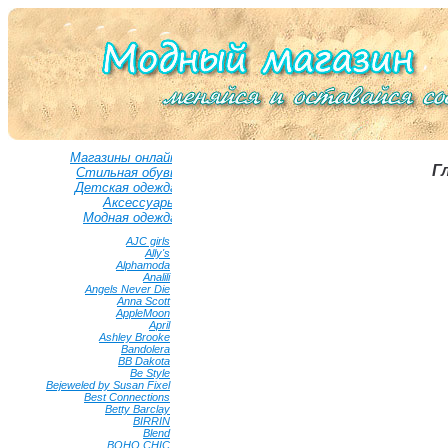
Магазины онлайн
Г
Стильная обувь
Детская одежда
Аксессуары
Модная одежда
AJC girls
•
Ally's
•
Alphamoda
•
Analili
•
Angels Never Die
•
Anna Scott
•
AppleMoon
•
April
•
Ashley Brooke
•
Bandolera
•
BB Dakota
•
Be Style
•
Bejeweled by Susan Fixel
•
Best Connections
•
Betty Barclay
•
BIRRIN
•
Blend
•
BOHO CHIC
•