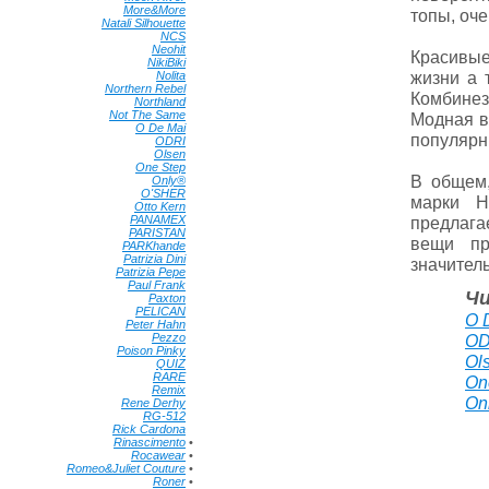
More&More
•
топы, оч
Natali Silhouette
•
NCS
•
Neohit
•
Красивые
NikiBiki
•
жизни а 
Nolita
•
Northern Rebel
•
Комбинез
Northland
•
Not The Same
•
Модная в
O De Mai
•
популярн
ODRI
•
Olsen
•
One Step
•
В общем,
Only®
•
O'SHER
•
марки Н
Otto Kern
•
PANAMEX
•
предлага
PARISTAN
•
вещи пр
PARKhande
•
Patrizia Dini
•
значител
Patrizia Pepe
•
Paul Frank
•
Ч
Paxton
•
PELICAN
•
O 
Peter Hahn
•
Pezzo
•
OD
Poison Pinky
•
Ol
QUIZ
•
RARE
•
On
Remix
•
On
Rene Derhy
•
RG-512
•
Rick Cardona
•
Rinascimento
•
Rocawear
•
Romeo&Juliet Couture
•
Roner
•