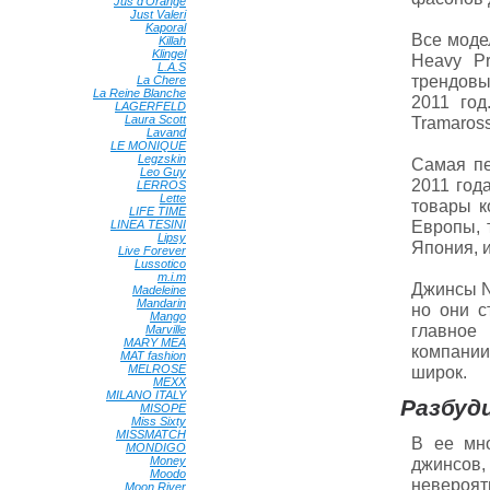
Jus d'Orange
•
Just Valeri
•
Kaporal
•
Все моде
Killah
•
Klingel
•
Heavy Pr
L.A.S
•
трендовы
La Chere
•
La Reine Blanche
•
2011 год
LAGERFELD
•
Laura Scott
•
Tramaross
Lavand
•
LE MONIQUE
•
Legzskin
•
Самая пе
Leo Guy
•
2011 год
LERROS
•
Lette
•
товары к
LIFE TIME
•
Европы, 
LINEA TESINI
•
Lipsy
•
Япония, 
Live Forever
•
Lussotico
•
m.i.m
•
Джинсы N
Madeleine
•
Mandarin
•
но они с
Mango
•
главное
Marville
•
MARY MEA
•
компании
MAT fashion
•
MELROSE
•
широк.
MEXX
•
MILANO ITALY
•
Разбуд
MISOPE
•
Miss Sixty
•
MISSMATCH
•
В ее мн
MONDIGO
•
Money
•
джинсов
Moodo
•
невероят
Moon River
•