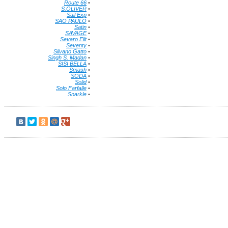
Route 66
•
S.OLIVER
•
Sail Exp
•
SAO PAULO
•
Satin
•
SAVAGE
•
Sevaro Elit
•
Seventy
•
Silvano Gatto
•
Singh S. Madan
•
SISI BELLA
•
Smash
•
SODA
•
Solid
•
Solo Farfalle
•
Sparkle
•
Status Moda
•
Stets
•
Sweet Things
•
Symphony
•
Tcec
•
THEME
•
Think Pink
•
Thor Steinar
•
Timezone
•
Together
•
Tom Farr Vintage
•
TOM FARR
•
TOM TAILOR
•
Top Secret
•
Trailhead
•
Troll
•
True Light
•
TUZZI
•
Ultra
•
UNQ
•
Urban fashion for man
•