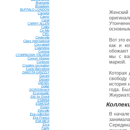
Bramante
•
Broadway
•
BUFFALO LONDON
•
Женский 
Camelot
•
Capriz
•
оригинал
Carat
•
Утонченн
CARRY ALLEN
•
Cellini
•
основным
Ce-Me
•
CIEL
•
Cinderella
•
Вот это е
Class International
•
Coccapani
•
как и к
Colambina
•
обожают 
Comma
•
COMPAGNIA ITALIANA
•
мы с ва
Conver Vintage
•
маркой.
Corleone
•
Creative recreation
•
Custo Barcelona
•
Которая 
DAKOTA GRIZZLY
•
Davani
•
свободу 
Desam
•
DIESEL
•
история 
Dollar
•
года. Бы
DORISStreich
•
Ecorepublic
•
Жиуриато
Edc by Esprit
•
ESMINA
•
Коллекц
ESMODA
•
Estam
•
Etincelle
•
В начале
Eva collection
•
Eva Franco
•
занимал
EVA MEJI
•
Середина
Ezra
•
Fairly
•