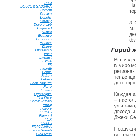
Doell
•
На
DOLCE & GABBANA
•
Domani
•
то
Donatto
•
Doppler
•
Dorofey
•
3. 
Drivers club
•
вы
Dsquared
•
Dunhill
•
де
Eleganse
•
фу
Eleganzza
•
Element
•
Emme
•
Город ж
Enni Marco
•
Esse
•
Everlast
•
Все изде
EVITA
•
в мире м
F5
•
Fabretti
•
региона
Fabric
•
Felicita
•
тенденци
Feltimo
•
декориро
Femi Pleasure
•
Ferre
•
Festina
•
Каждая и
Fight Nights
•
Finn Flare
•
– настоя
Fiorella Rubino
•
Flioraj
•
ультрамо
Folgore
•
дохода и
FOMAS
•
Forward
•
Джеки Се
FOX
•
FRAAS
•
FRACOMINA
•
Продукц
Franco Sordelli
•
высокого
Fred Mello
•