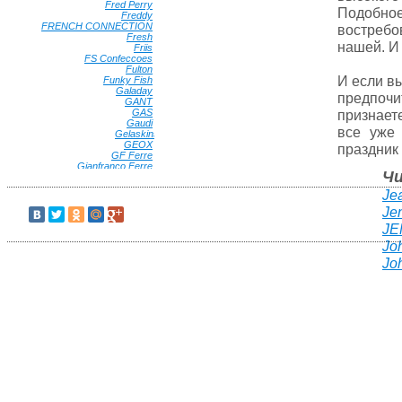
Fred Perry
•
Подобн
Freddy
•
FRENCH CONNECTION
•
востребо
Fresh
•
нашей. И 
Friis
•
FS Confeccoes
•
Fulton
•
И если в
Funky Fish
•
Galaday
•
предпоч
GANT
•
GAS
•
признает
Gaudi
•
все уже
Gelaskins
GEOX
•
праздник
GF Ferre
•
Gianfranco Ferre
•
Ч
Gianni Conti
•
Gillian
•
Je
Ginger Queen
•
Giovane Gentile
•
Je
Globe
•
JE
Goorin Brothers
•
GREENMANDARIN
•
Jo
Greg Horman
•
Jo
Grizzly
•
G-STAR RAW
•
Guahoo
•
GUESS
•
Gulliver
•
Gusti
•
Guy De Jean
•
H.DUE.O
•
HAMAKI-HO
•
Happy Charms Family
•
Happy Garnets
•
Harvard
•
Havana & Co
•