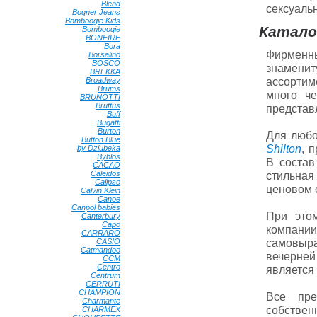
Blend
•
сексуальн
Bogner Jeans
•
Bomboogie Kids
•
Катало
Bomboogie
•
BONFIRE
•
Bora
•
Фирменны
Borsalino
•
BOSCO
•
знамени
BREKKA
•
ассортим
Broadway
•
Brums
•
много ч
BRUNOTTI
•
Bruttus
•
представ
Buff
•
Bugatti
•
Burton
•
Для любо
Button Blue
•
Shilton
, 
by Dziubeka
•
Byblos
•
В состав
CACAO
•
Caleidos
•
стильная
Calipso
•
ценовом с
Calvin Klein
•
Canoe
•
Canpol babies
•
При этом
Canterbury
•
Capo
•
компани
CARRARO
•
самовыра
CASIO
•
Catmandoo
•
вечерней
CCM
•
Centro
•
является
Centrum
•
CERRUTI
•
CHAMPION
•
Все пре
Charmante
•
собстве
CHARMEX
•