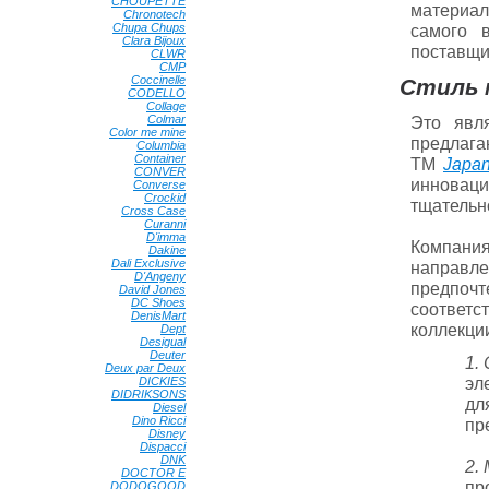
CHOUPETTE
•
материал
Chronotech
•
Chupa Chups
•
самого 
Clara Bijoux
•
поставщи
CLWR
•
CMP
•
Coccinelle
•
Стиль 
CODELLO
•
Collage
•
Colmar
•
Это явля
Color me mine
•
предлагаю
Columbia
•
Container
•
ТМ
Japa
CONVER
•
инновац
Converse
•
Crockid
•
тщательн
Cross Case
•
Curanni
•
D'imma
•
Компани
Dakine
•
Dali Exclusive
•
направл
D'Angeny
•
предпоч
David Jones
•
DC Shoes
•
соответс
DenisMart
•
коллекци
Dept
•
Desigual
•
Deuter
•
1. 
Deux par Deux
•
эл
DICKIES
•
DIDRIKSONS
•
дл
Diesel
•
Dino Ricci
•
пр
Disney
•
Dispacci
•
DNK
•
2.
DOCTOR E
•
пр
DODOGOOD
•