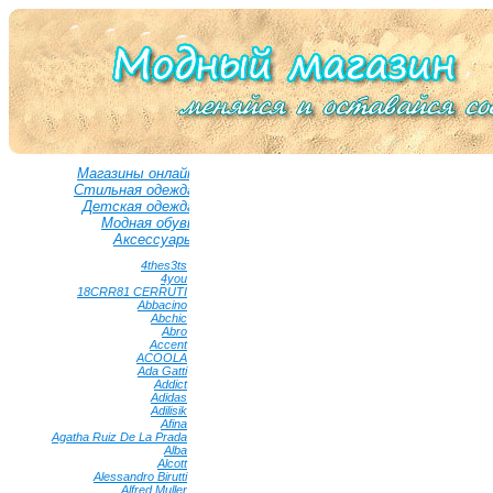
Магазины онлайн
Стильная одежда
Детская одежда
Модная обувь
Аксессуары
4thes3ts
•
4you
•
18CRR81 CERRUTI
•
Abbacino
•
Abchic
•
Abro
•
Accent
•
ACOOLA
•
Ada Gatti
•
Addict
•
Adidas
•
Adilisik
•
Afina
•
Agatha Ruiz De La Prada
•
Alba
•
Alcott
•
Alessandro Birutti
•
Alfred Muller
•