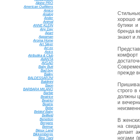
Alpine PRO
•
American Outfitters
•
Amico
•
Стильные
Analog
•
Ander
•
хорошо и
Animal
•
бутики 
ANNE KLEIN
•
Any Day
•
бренда в
Apart
•
знают и л
Appaman
•
Aroma Home
•
Art Silver
•
Art ex
•
Представ
Asics
•
комфорт
Atributika & Club
•
AVANTA
•
достато
AVGAD
•
Современ
Baby Butt
•
Bad boy
•
прежде в
Bailey
•
BALDESSARJNI
•
Baldinini
•
Пришиваю
Baon
•
BARBARA MILANO
•
строго в
Barbie
•
должны це
Beatrice
•
Beatrici
•
и вечерн
Beatrix
•
неизменн
Bebe
•
Bebitof Baby
•
Bellfield
•
Benetton
•
В женски
Bergans
•
на свида
Betmar
•
Bijoux Land
•
делает а
Bikkembergs
•
ногами (
Bino Tiani
•