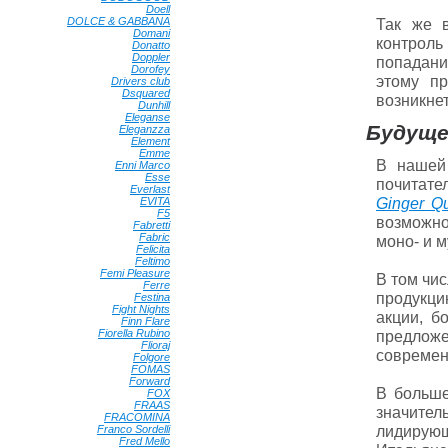
Doell
•
DOLCE & GABBANA
•
Так же 
Domani
•
контроль
Donatto
•
Doppler
•
попадани
Dorofey
•
этому пр
Drivers club
•
Dsquared
•
возникне
Dunhill
•
Eleganse
•
Будущее
Eleganzza
•
Element
•
Emme
•
В нашей 
Enni Marco
•
Esse
•
почитате
Everlast
•
Ginger Q
EVITA
•
F5
•
возможно
Fabretti
•
Fabric
•
моно- и 
Felicita
•
Feltimo
•
Femi Pleasure
•
В том чи
Ferre
•
продукци
Festina
•
Fight Nights
•
акции, б
Finn Flare
•
Fiorella Rubino
•
предложе
Flioraj
•
современ
Folgore
•
FOMAS
•
Forward
•
В больше
FOX
•
FRAAS
•
значите
FRACOMINA
•
лидирующ
Franco Sordelli
•
Fred Mello
•