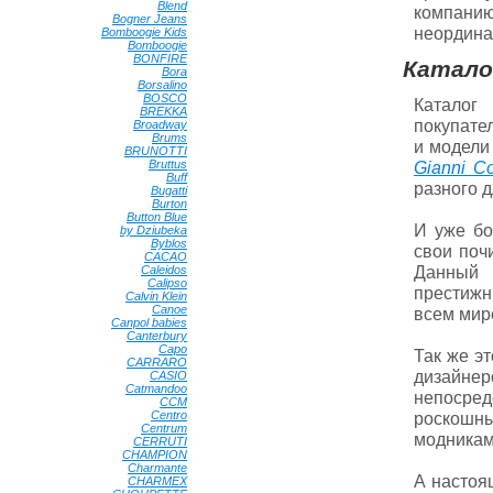
Blend
•
компани
Bogner Jeans
•
неордина
Bomboogie Kids
•
Bomboogie
•
BONFIRE
•
Каталог
Bora
•
Borsalino
•
BOSCO
•
Каталог
BREKKA
•
покупате
Broadway
•
Brums
•
и модели
BRUNOTTI
•
Bruttus
•
Gianni Co
Buff
•
разного 
Bugatti
•
Burton
•
Button Blue
•
И уже бо
by Dziubeka
•
Byblos
•
свои поч
CACAO
•
Данный 
Caleidos
•
Calipso
•
престижн
Calvin Klein
•
Canoe
•
всем мир
Canpol babies
•
Canterbury
•
Capo
•
Так же э
CARRARO
•
дизайне
CASIO
•
Catmandoo
•
непосред
CCM
•
Centro
•
роскошны
Centrum
•
модникам
CERRUTI
•
CHAMPION
•
Charmante
•
А настоя
CHARMEX
•