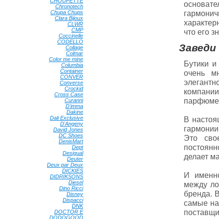
CHOUPETTE
•
основат
Chronotech
•
гармони
Chupa Chups
•
Clara Bijoux
•
характер
CLWR
•
CMP
•
что его з
Coccinelle
•
CODELLO
•
Заведи 
Collage
•
Colmar
•
Color me mine
•
Бутики и
Columbia
•
Container
•
очень мн
CONVER
•
элегантн
Converse
•
Crockid
•
компан
Cross Case
•
парфюмер
Curanni
•
D'imma
•
Dakine
•
Dali Exclusive
•
В настоя
D'Angeny
•
гармонии
David Jones
•
DC Shoes
•
Это сво
DenisMart
•
постоянн
Dept
•
Desigual
•
делает м
Deuter
•
Deux par Deux
•
DICKIES
•
И именн
DIDRIKSONS
•
Diesel
•
между ло
Dino Ricci
•
бренда. 
Disney
•
Dispacci
•
самые на
DNK
•
поставщи
DOCTOR E
•
DODOGOOD
•