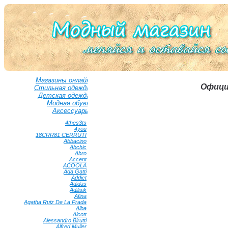
Магазины онлайн
Офици
Стильная одежда
Детская одежда
Модная обувь
Аксессуары
4thes3ts
•
4you
•
18CRR81 CERRUTI
•
Abbacino
•
Abchic
•
Abro
•
Accent
•
ACOOLA
•
Ada Gatti
•
Addict
•
Adidas
•
Adilisik
•
Afina
•
Agatha Ruiz De La Prada
•
Alba
•
Alcott
•
Alessandro Birutti
•
Alfred Muller
•