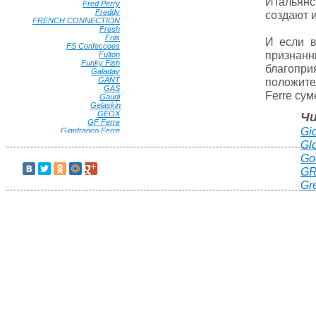
Итальянс
Fred Perry
•
Freddy
•
создают и
FRENCH CONNECTION
•
Fresh
•
Friis
•
И если в
FS Confeccoes
•
призна
Fulton
•
Funky Fish
•
благопр
Galaday
•
GANT
•
положите
GAS
•
Ferre сум
Gaudi
•
Gelaskins
GEOX
•
Ч
GF Ferre
•
Gi
Gianfranco Ferre
•
Gianni Conti
•
Gl
Gillian
•
Ginger Queen
•
Go
Giovane Gentile
•
GR
Globe
•
Goorin Brothers
•
Gr
GREENMANDARIN
•
Greg Horman
•
Grizzly
•
G-STAR RAW
•
Guahoo
•
GUESS
•
Gulliver
•
Gusti
•
Guy De Jean
•
H.DUE.O
•
HAMAKI-HO
•
Happy Charms Family
•
Happy Garnets
•
Harvard
•
Havana & Co
•