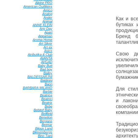
Alpine PRO
•
American Outfitters
•
Amico
•
Analog
•
Ander
•
Как и вс
Animal
•
бутиках
ANNE KLEIN
•
Any Day
•
продукци
Apart
•
Бренд б
Appaman
•
Aroma Home
•
талантли
Art Silver
•
Art ex
•
Asics
•
Свою де
Atributika & Club
•
AVANTA
•
исключит
AVGAD
•
увеличи
Baby Butt
•
Bad boy
•
солнцез
Bailey
•
бумажники
BALDESSARJNI
•
Baldinini
•
Baon
•
BARBARA MILANO
•
Для стил
Barbie
•
этническ
Beatrice
•
Beatrici
•
и лакон
Beatrix
•
своеобра
Bebe
•
Bebitof Baby
•
компании
Bellfield
•
Benetton
•
Bergans
•
Традици
Betmar
•
Bijoux Land
•
безукор
Bikkembergs
•
архитект
Bino Tiani
•