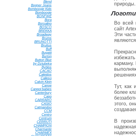
Blend
•
природы.
Bogner Jeans
•
Bomboogie Kids
•
Логоти
Bomboogie
•
BONFIRE
•
Bora
•
Во всей 
Borsalino
•
BOSCO
•
сайт Arte
BREKKA
•
Эти част
Broadway
•
Brums
•
являются
BRUNOTTI
•
Bruttus
•
Buff
•
Прекрасн
Bugatti
•
Burton
•
избежать
Button Blue
•
карману.
by Dziubeka
•
Byblos
•
выполняю
CACAO
•
решениях
Caleidos
•
Calipso
•
Calvin Klein
•
Canoe
•
Тут, как
Canpol babies
•
более кл
Canterbury
•
Capo
•
беззабот
CARRARO
•
этого, о
CASIO
•
Catmandoo
•
создавае
CCM
•
Centro
•
Centrum
•
В произ
CERRUTI
•
CHAMPION
•
надежна
Charmante
•
надежно
CHARMEX
•