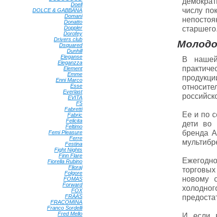
демократ
Doell
•
числу по
DOLCE & GABBANA
•
Domani
•
непостоя
Donatto
•
старшего
Doppler
•
Dorofey
•
Drivers club
•
Молодо
Dsquared
•
Dunhill
•
Eleganse
•
В нашей
Eleganzza
•
практич
Element
•
Emme
•
продукц
Enni Marco
•
относите
Esse
•
Everlast
•
российско
EVITA
•
F5
•
Fabretti
•
Ее и по 
Fabric
•
Felicita
•
дети во
Feltimo
•
бренда А
Femi Pleasure
•
Ferre
•
мультибр
Festina
•
Fight Nights
•
Finn Flare
•
Ежегодно
Fiorella Rubino
•
Flioraj
•
торговых
Folgore
•
новому с
FOMAS
•
Forward
•
холодно
FOX
•
предостат
FRAAS
•
FRACOMINA
•
Franco Sordelli
•
Fred Mello
•
И если 