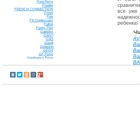
Fred Perry
•
сравните
Freddy
•
FRENCH CONNECTION
•
все уже 
Fresh
•
надежнос
Friis
•
FS Confeccoes
•
ребенка!
Fulton
•
Funky Fish
•
Ч
Galaday
•
GANT
•
AV
GAS
•
Gaudi
•
Ba
Gelaskins
Ba
GEOX
•
GF Ferre
•
Ba
Gianfranco Ferre
•
BA
Gianni Conti
•
Gillian
•
Ginger Queen
•
Giovane Gentile
•
Globe
•
Goorin Brothers
•
GREENMANDARIN
•
Greg Horman
•
Grizzly
•
G-STAR RAW
•
Guahoo
•
GUESS
•
Gulliver
•
Gusti
•
Guy De Jean
•
H.DUE.O
•
HAMAKI-HO
•
Happy Charms Family
•
Happy Garnets
•
Harvard
•
Havana & Co
•