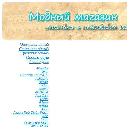
Магазины онлайн
Стильная одежда
Детская одежда
Модная обувь
Аксессуары
4thes3ts
•
4you
•
18CRR81 CERRUTI
•
Abbacino
•
Abchic
•
Abro
•
Accent
•
ACOOLA
•
Ada Gatti
•
Addict
•
Adidas
•
Adilisik
•
Afina
•
Agatha Ruiz De La Prada
•
Alba
•
Alcott
•
Alessandro Birutti
•
Alfred Muller
•