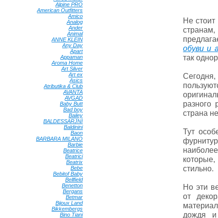
Alpine PRO
•
American Outfitters
•
Amico
•
Не стоит
Analog
•
Ander
•
странам
Animal
•
предлага
ANNE KLEIN
•
Any Day
•
обуви и 
Apart
•
так однор
Appaman
•
Aroma Home
•
Art Silver
•
Art ex
•
Сегодня
Asics
•
пользую
Atributika & Club
•
AVANTA
•
оригина
AVGAD
•
разного 
Baby Butt
•
Bad boy
•
страна н
Bailey
•
BALDESSARJNI
•
Baldinini
•
Тут особ
Baon
•
BARBARA MILANO
•
фурнитур
Barbie
•
наиболее
Beatrice
•
Beatrici
•
которые,
Beatrix
•
стильно.
Bebe
•
Bebitof Baby
•
Bellfield
•
Benetton
•
Но эти в
Bergans
•
от деко
Betmar
•
Bijoux Land
•
материал
Bikkembergs
•
дождя и
Bino Tiani
•