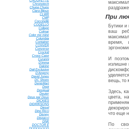
CHOUPETTE
•
максима
Chronotech
•
раздражен
Chupa Chups
•
Clara Bijoux
•
CLWR
•
При люб
CMP
•
Coccinelle
•
CODELLO
•
Бутики и
Collage
•
ваш реб
Colmar
•
Color me mine
•
максимал
Columbia
•
время, 
Container
•
CONVER
•
эргономик
Converse
•
Crockid
•
Cross Case
•
И поэто
Curanni
•
D'imma
•
излишне 
Dakine
•
дискомф
Dali Exclusive
•
D'Angeny
•
уделяетс
David Jones
•
вещь, то 
DC Shoes
•
DenisMart
•
Dept
•
Desigual
•
Здесь, к
Deuter
•
цвета, н
Deux par Deux
•
DICKIES
•
применяю
DIDRIKSONS
•
декориров
Diesel
•
Dino Ricci
•
что еще 
Disney
•
Dispacci
•
DNK
•
По сво
DOCTOR E
•
DODOGOOD
•